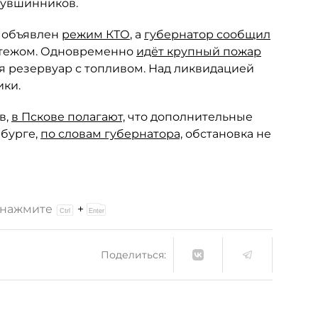
Кувшинников.
е объявлен
режим КТО
, а
губернатор сообщил
мятежом. Одновременно
идёт крупный пожар
я резервуар с топливом. Над ликвидацией
ики.
в,
в Пскове полагают,
что дополнительные
рбурге,
по словам губернатора,
обстановка не
и нажмите
+
Поделиться: