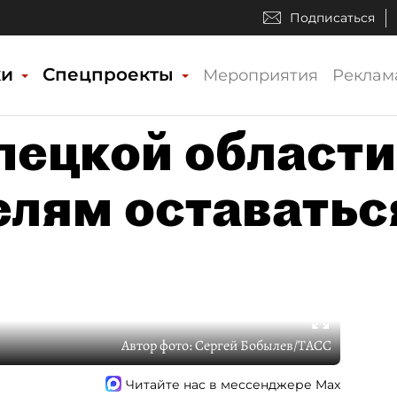
Подписаться
ки
Спецпроекты
Мероприятия
Реклам
ецкой области
елям оставатьс
Автор фото:
Сергей Бобылев/ТАСС
Читайте нас в мессенджере Max