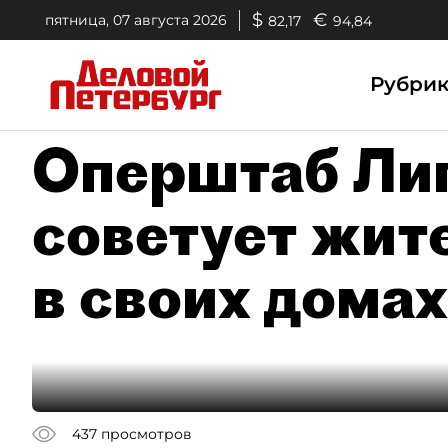
$
€
пятница, 07 августа 2026
82,17
94,84
Рубри
Оперштаб Лип
советует жит
в своих домах
437
просмотров