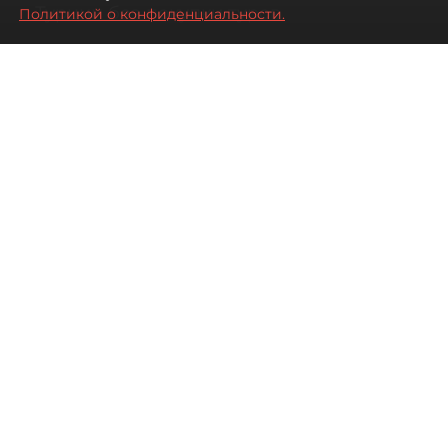
Турции без покупки туров
Политикой о конфиденциальности.
08 августа 2026
00:05
3017
Читайте нас в мессенджере Max
Дарья Дмитриева
Все материалы автора
Автор фото:
Михаил Тихонов / "ДП"
Петербуржцы стали чаще
бронировать отдых в Турции
самостоятельно, не прибегая к
услугам туроператоров. Это не
всегда дешевле, но точно
разнообразнее.