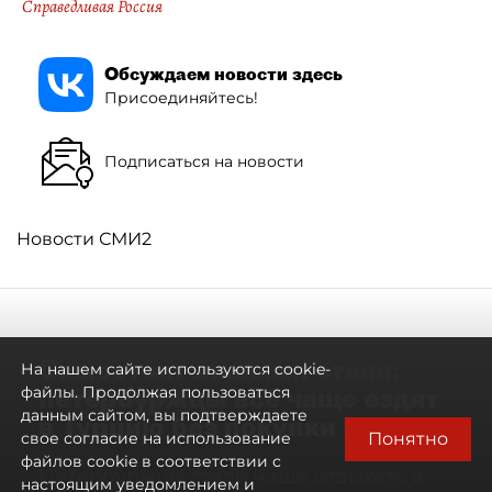
Справедливая Россия
Обсуждаем новости здесь
Присоединяйтесь!
Подписаться на новости
Новости СМИ2
Самостоятельными стали:
На нашем сайте используются cookie-
петербуржцы всё чаще ездят
файлы. Продолжая пользоваться
данным сайтом, вы подтверждаете
в Турцию без покупки туров
Понятно
свое согласие на использование
файлов cookie в соответствии с
Петербуржцы стали чаще отдыхать в
настоящим уведомлением и