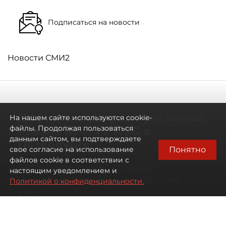
Подписаться на новости
Новости СМИ2
Дефицитный премиум: сотый
На нашем сайте используются cookie-
бензин исчез с АЗС в
файлы. Продолжая пользоваться
данным сайтом, вы подтверждаете
Петербурге
Понятно
свое согласие на использование
файлов cookie в соответствии с
Автозаправочные станции в
настоящим уведомлением и
Петербурге остались без бензина
Политикой о конфиденциальности.
АИ-100
07 августа 2026
00:01
363