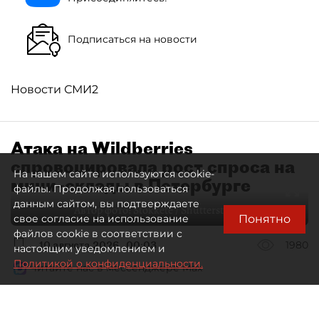
Подписаться на новости
Новости СМИ2
Атака на Wildberries
спровоцировала рост спроса на
На нашем сайте используются cookie-
мини–склады в Петербурге
файлы. Продолжая пользоваться
данным сайтом, вы подтверждаете
Автор фото:
Stokkete / Shutterstock / FOTODOM
Понятно
свое согласие на использование
файлов cookie в соответствии с
10 августа 2026
00:03
1980
настоящим уведомлением и
Политикой о конфиденциальности.
Читайте нас в мессенджере Max
Евгения Иванова
Все материалы автора