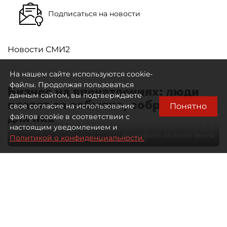
Подписаться на новости
Новости СМИ2
На нашем сайте используются cookie-
файлы. Продолжая пользоваться
Бизнес на впечатлениях: люди
данным сайтом, вы подтверждаете
платят за событие, собранное
Понятно
свое согласие на использование
для них
файлов cookie в соответствии с
настоящим уведомлением и
Автор фото:
Максим Змеев
Политикой о конфиденциальности.
04 августа 2026
15:51
1838
Читайте нас в мессенджере Max
dp.ru
Все материалы автора