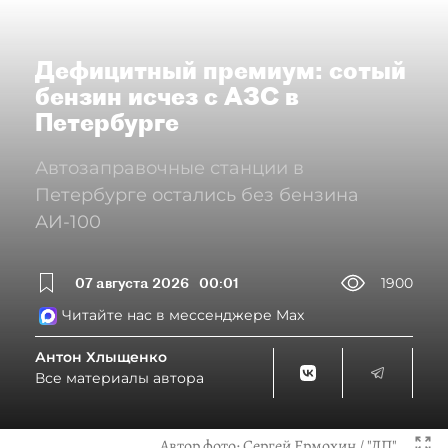
Дефицитный премиум: сотый
бензин исчез с АЗС в
Петербурге
Автозаправочные станции в
Петербурге остались без бензина
АИ-100
07 августа 2026
00:01
1900
Читайте нас в мессенджере Max
Антон Хлыщенко
Все материалы автора
Автор фото:
Сергей Ермохин / "ДП"