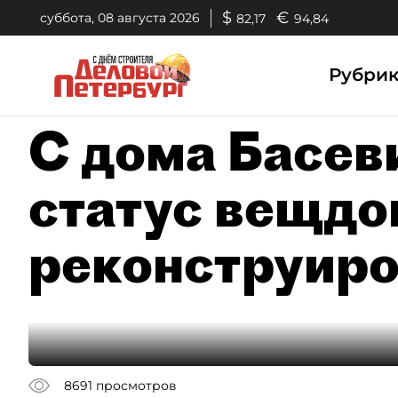
$
€
суббота, 08 августа 2026
82,17
94,84
Рубри
С дома Басев
статус вещдо
реконструиро
8691
просмотров