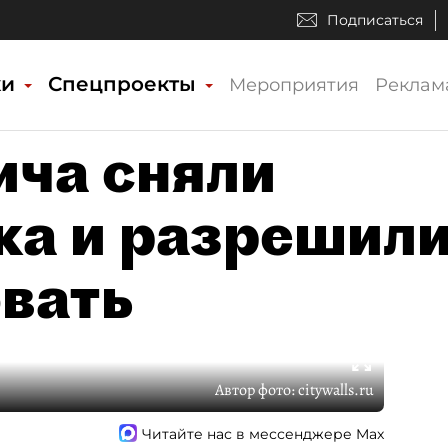
Подписаться
ки
Спецпроекты
Мероприятия
Реклам
ича сняли
ка и разрешил
вать
Автор фото:
citywalls.ru
Читайте нас в мессенджере Max