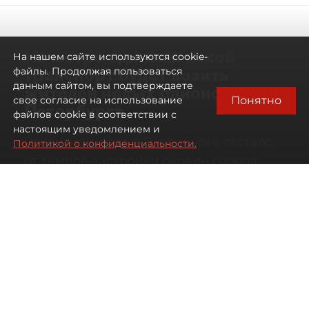
Не метро единым: какой
На нашем сайте используются cookie-
транспорт будет возить
файлы. Продолжая пользоваться
данным сайтом, вы подтверждаете
жителей новых районов
Понятно
свое согласие на использование
Петербурга
файлов cookie в соответствии с
настоящим уведомлением и
Развитие метро в Петербурге отстало
Политикой о конфиденциальности.
от темпов застройки окраин города
07 августа 2026
00:44
105
Читайте нас в мессенджере Max
Дарья Кильцова
Все материалы автора