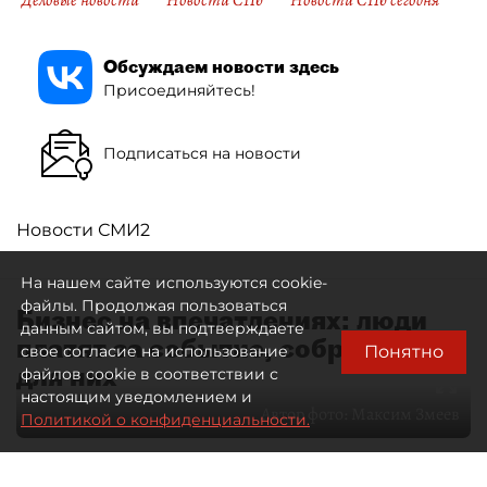
Деловые новости
Новости СПб
Новости СПб сегодня
Обсуждаем новости здесь
Присоединяйтесь!
Подписаться на новости
Новости СМИ2
На нашем сайте используются cookie-
файлы. Продолжая пользоваться
Бизнес на впечатлениях: люди
данным сайтом, вы подтверждаете
платят за событие, собранное
Понятно
свое согласие на использование
для них
файлов cookie в соответствии с
настоящим уведомлением и
Автор фото:
Максим Змеев
Политикой о конфиденциальности.
04 августа 2026
15:51
2449