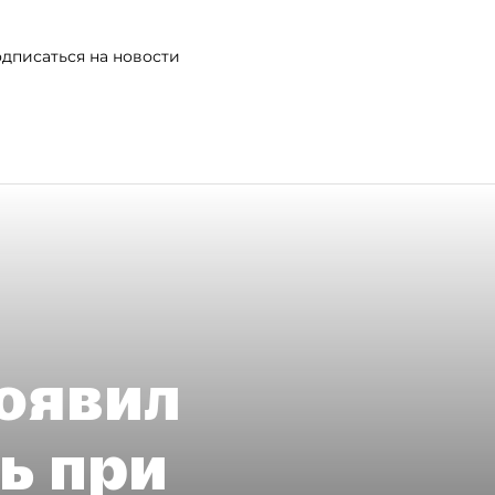
дписаться на новости
оявил
ь при