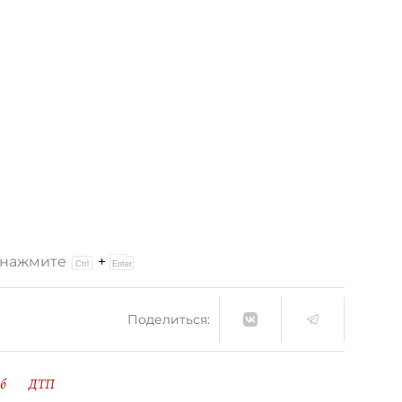
и нажмите
+
Поделиться:
б
ДТП