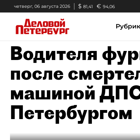
$
€
четверг, 06 августа 2026
81,41
94,06
Рубри
Водителя фу
после смерте
машиной ДПС
Петербургом