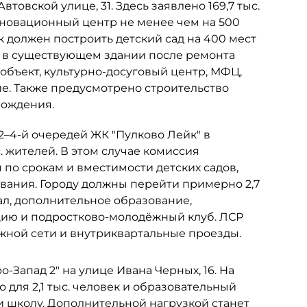
товской улице, 31. Здесь заявлено 169,7 тыс.
инновационный центр не менее чем на 500
к должен построить детский сад на 400 мест
ь в существующем здании после ремонта
объект, культурно-досуговый центр, МФЦ,
е. Также предусмотрено строительство
рождения.
 2–4-й очередей ЖК "Пулково Лейк" в
. жителей. В этом случае комиссия
по срокам и вместимости детских садов,
ания. Городу должны перейти примерно 2,7
ал, дополнительное образование,
цию и подростково-молодёжный клуб. ЛСР
ожной сети и внутриквартальные проезды.
-Запад 2" на улице Ивана Черных, 16. На
 для 2,1 тыс. человек и образовательный
и школу. Дополнительной нагрузкой станет