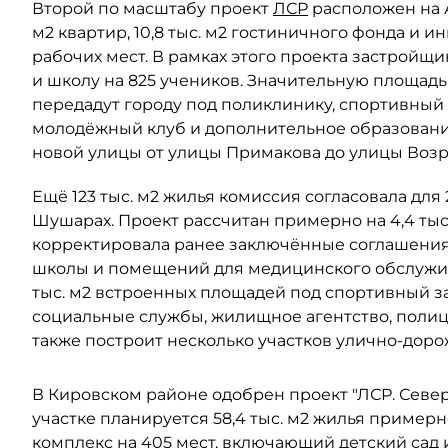
Второй по масштабу проект
ЛСР
расположен на Ав
м2 квартир, 10,8 тыс. м2 гостиничного фонда и 
рабочих мест. В рамках этого проекта застройщи
и школу на 825 учеников. Значительную площад
передадут городу под поликлинику, спортивный 
молодёжный клуб и дополнительное образовани
новой улицы от улицы Примакова до улицы Воз
Ещё 123 тыс. м2 жилья комиссия согласовала для
Шушарах. Проект рассчитан примерно на 4,4 тыс
корректировала ранее заключённые соглашения 
школы и помещений для медицинского обслужив
тыс. м2 встроенных площадей под спортивный з
социальные службы, жилищное агентство, поли
также построит несколько участков улично-дор
В Кировском районе одобрен проект "ЛСР. Северо
участке планируется 58,4 тыс. м2 жилья примерно
комплекс на 405 мест, включающий детский сад 