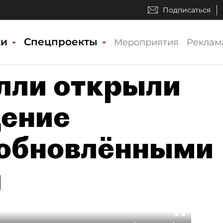
Подписаться
ки
Спецпроекты
Мероприятия
Реклам
алли открыли
дение
 обновлёнными
и