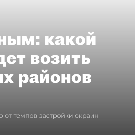
ным: какой
дет возить
ых районов
о от темпов застройки окраин