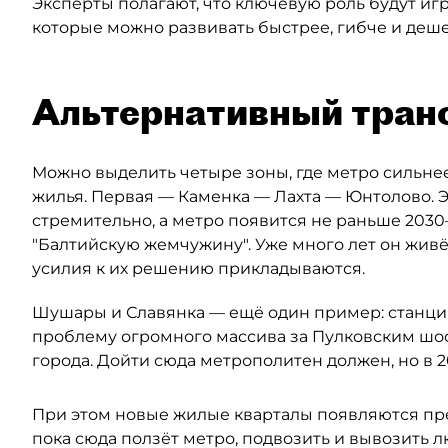
Эксперты полагают, что ключевую роль будут иг
которые можно развивать быстрее, гибче и деше
Альтернативный тран
Можно выделить четыре зоны, где метро сильнее
жилья. Первая — Каменка — Лахта — Юнтолово. Э
стремительно, а метро появится не раньше 2030–
"Балтийскую жемчужину". Уже много лет он живё
усилия к их решению прикладываются.
Шушары и Славянка — ещё один пример: станция
проблему огромного массива за Пулковским шос
города. Дойти сюда метрополитен должен, но в 2
При этом новые жилые кварталы появляются пр
пока сюда ползёт метро, подвозить и вывозить 