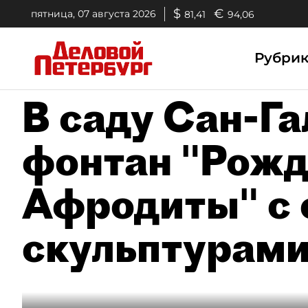
$
€
пятница, 07 августа 2026
81,41
94,06
Рубри
В саду Сан-Г
фонтан "Рож
Афродиты" с
скульптурам