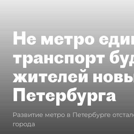
Не метро еди
транспорт бу
жителей нов
Петербурга
Развитие метро в Петербурге отстал
города