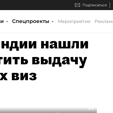
Подписаться
ки
Спецпроекты
Мероприятия
Реклам
яндии нашли
тить выдачу
х виз