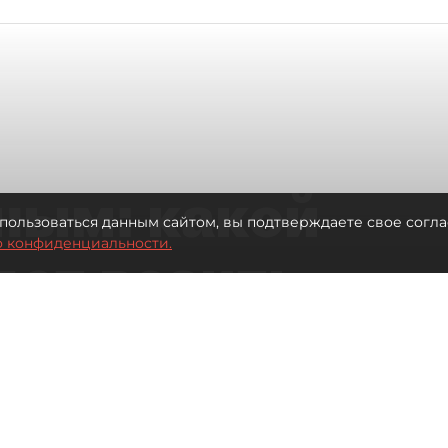
ным: какой
пользоваться данным сайтом, вы подтверждаете свое согла
о конфиденциальности.
дет возить
ых районов