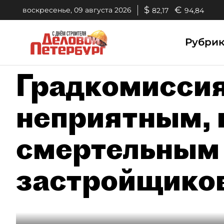
$
€
воскресенье, 09 августа 2026
82,17
94,84
Рубри
Градкомиссия
неприятным, 
смертельным 
застройщико