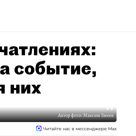
чатлениях:
а событие,
я них
Автор фото:
Максим Змеев
Читайте нас в мессенджере Max