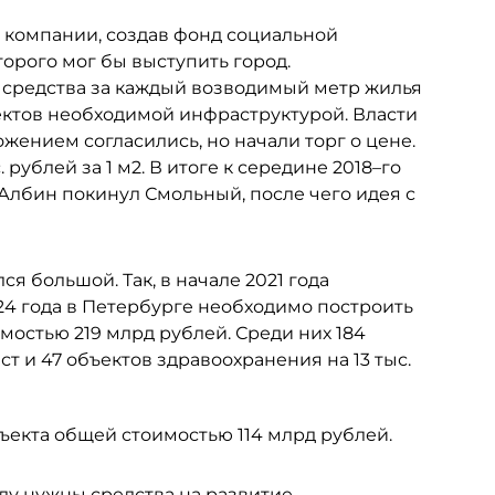
е компании, создав фонд социальной
орого мог бы выступить город.
я средства за каждый возводимый метр жилья
ектов необходимой инфраструктурой. Власти
жением согласились, но начали торг о цене.
 рублей за 1 м2. В итоге к середине 2018–го
ь Албин покинул Смольный, после чего идея с
я большой. Так, в начале 2021 года
024 года в Петербурге необходимо построить
остью 219 млрд рублей. Среди них 184
ест и 47 объектов здравоохранения на 13 тыс.
екта общей стоимостью 114 млрд рублей.
оду нужны средства на развитие