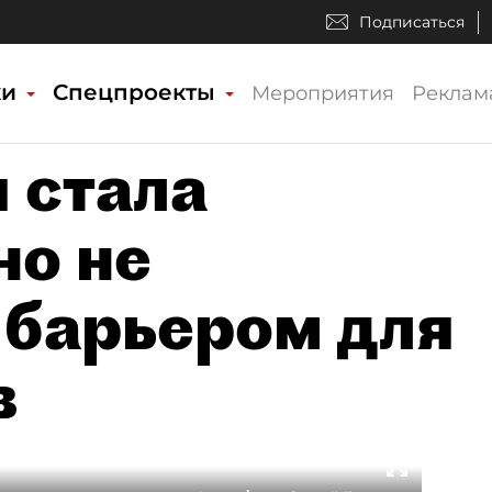
Подписаться
ки
Спецпроекты
Мероприятия
Реклам
 стала
но не
барьером для
в