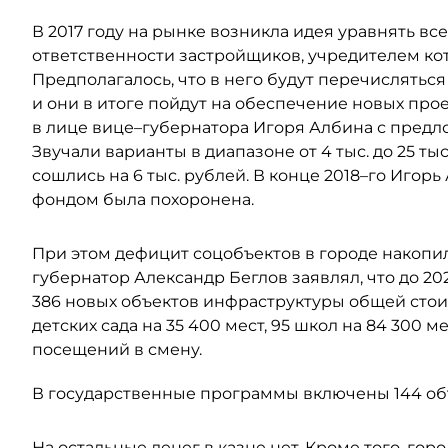
В 2017 году на рынке возникла идея уравнять вс
ответственности застройщиков, учредителем кот
Предполагалось, что в него будут перечислятьс
и они в итоге пойдут на обеспечение новых про
в лице вице–губернатора Игоря Албина с предло
Звучали варианты в диапазоне от 4 тыс. до 25 тыс.
сошлись на 6 тыс. рублей. В конце 2018–го Игор
фондом была похоронена.
При этом дефицит соцобъектов в городе накопилс
губернатор Александр Беглов заявлял, что до 2
386 новых объектов инфраструктуры общей стоим
детских сада на 35 400 мест, 95 школ на 84 300 м
посещений в смену.
В государственные программы включены 144 объ
На остальные денег в казне нет. Кроме того, гор