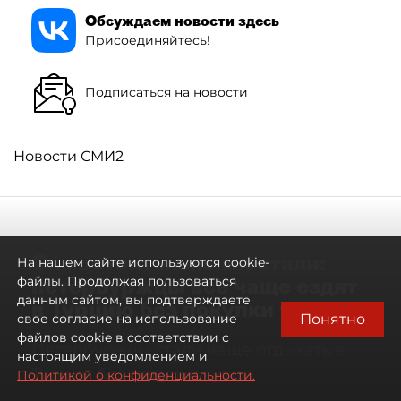
Обсуждаем новости здесь
Присоединяйтесь!
Подписаться на новости
Новости СМИ2
Самостоятельными стали:
На нашем сайте используются cookie-
петербуржцы всё чаще ездят
файлы. Продолжая пользоваться
данным сайтом, вы подтверждаете
в Турцию без покупки туров
Понятно
свое согласие на использование
файлов cookie в соответствии с
Петербуржцы стали чаще отдыхать в
настоящим уведомлением и
Турции без покупки туров
Политикой о конфиденциальности.