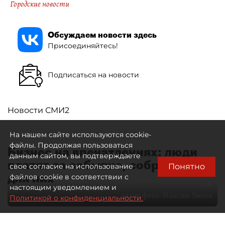
Городские новости
Обсуждаем новости здесь
Присоединяйтесь!
Подписаться на новости
Новости СМИ2
На нашем сайте используются cookie-
файлы. Продолжая пользоваться
Бизнес на впечатлениях: люди
данным сайтом, вы подтверждаете
платят за событие, собранное
Понятно
свое согласие на использование
для них
файлов cookie в соответствии с
настоящим уведомлением и
Автор фото:
Максим Змеев
Политикой о конфиденциальности.
04 августа 2026
15:51
932