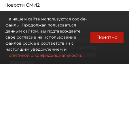
Новости СМИ2
На нашем сайте используются cookie-
файлы. Продолжая пользоваться
данным сайтом, вы подтверждаете
Понятно
свое согласие на использование
Новостройки Васильевского
файлов cookie в соответствии с
острова сместили центр
настоящим уведомлением и
Петербурга к Финскому
Политикой о конфиденциальности.
заливу
07 августа 2026
01:04
245
Читайте нас в мессенджере Max
Артемий Анин
Все материалы автора
Автор фото:
Сергей Ермохин/"ДП"