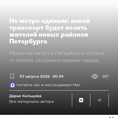
Не метро единым: какой
транспорт будет возить
жителей новых районов
Петербурга
Развитие метро в Петербурге отстало
от темпов застройки окраин города
07 августа 2026
00:44
387
Читайте нас в мессенджере Max
Дарья Кильцова
Все материалы автора