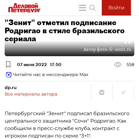
Войти
"Зенит" отметил подписание
Родригао в стиле бразильского
сериала
Автор фото:
fc-zenit.ru
07 июля 2022
17:50
558
Читайте нас в мессенджере Max
dp.ru
Все материалы автора
Петербургский "Зенит" подписал бразильского
центрального защитника "Сочи" Родригао. Как
сообщили в пресс-службе клуба, контракт с
игроком подписан по схеме "3+1".