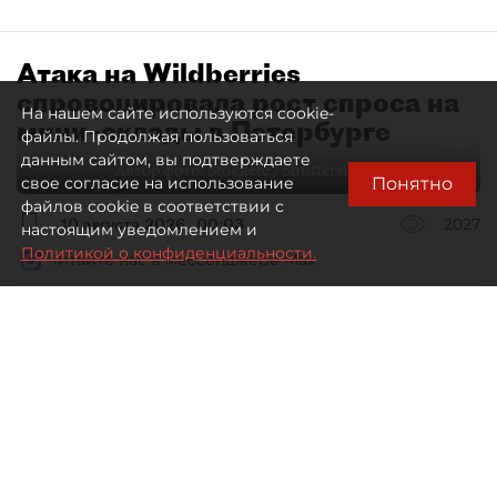
Атака на Wildberries
спровоцировала рост спроса на
На нашем сайте используются cookie-
мини–склады в Петербурге
файлы. Продолжая пользоваться
данным сайтом, вы подтверждаете
Автор фото:
Stokkete / Shutterstock / FOTODOM
Понятно
свое согласие на использование
файлов cookie в соответствии с
10 августа 2026
00:03
2027
настоящим уведомлением и
Политикой о конфиденциальности.
Читайте нас в мессенджере Max
Евгения Иванова
Все материалы автора
Пожары на складах Wildberries
изменят не только логистическую
систему самого маркетплейса,
но и весь рынок складской
недвижимости Петербурга