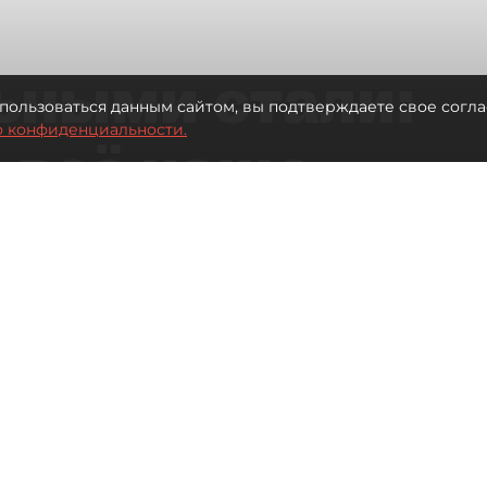
ьными стали:
пользоваться данным сайтом, вы подтверждаете свое согла
о конфиденциальности.
 всё чаще
ию без
в
 Турции без покупки туров
Читайте нас в мессенджере Max