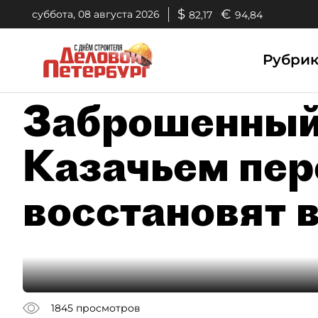
$
€
суббота, 08 августа 2026
82,17
94,84
Рубри
Заброшенный
Казачьем пер
восстановят 
1845
просмотров