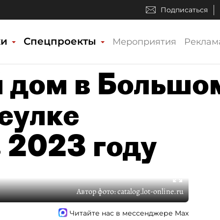
Подписаться
ки
Спецпроекты
Мероприятия
Реклам
 дом в Большо
еулке
в 2023 году
Автор фото:
catalog.lot-online.ru
Читайте нас в мессенджере Max