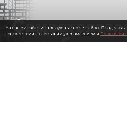
Самостоятел
На нашем сайте используются cookie-файлы. Продолжая 
соответствии с настоящим уведомлением и
Политикой 
петербуржцы
ездят в Турц
покупки туро
Петербуржцы стали чаще отдыхать в
2603
просмотров