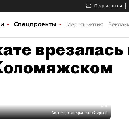
Подписаться
ки
Спецпроекты
Мероприятия
Реклам
ате врезалась 
 Коломяжском
Автор фото:
Ермохин Сергей