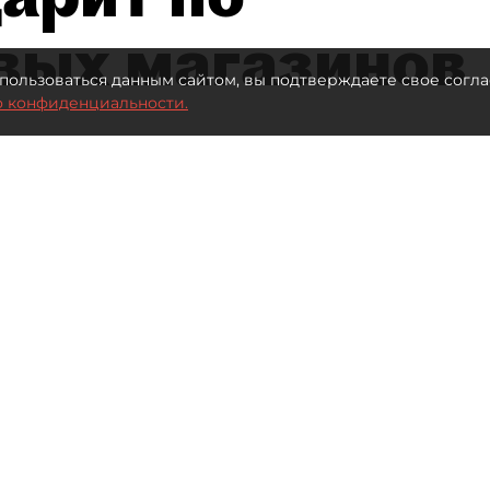
вых магазинов
пользоваться данным сайтом, вы подтверждаете свое согла
о конфиденциальности.
втор фото:
Lutsenko_Oleksandr/Shutterstock/FOTODOM
Читайте нас в мессенджере Max
вые магазины Петербурга
в связи с решением Sony