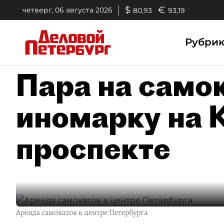
$
€
четверг, 06 августа 2026
80,93
93,19
Рубри
Пара на самок
иномарку на
проспекте
Аренда самокатов в центре Петербурга