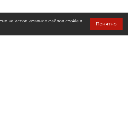
сие на использование файлов cookie в
Понятно
Лента новостей
Только бизнес новости
15:29
Особняки у метро "Петроградская"
подготовили к заселению очередников
на 99%
14:47
В Петербурге и области растёт спрос