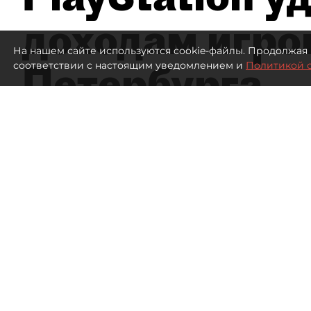
доходам игро
На нашем сайте используются cookie-файлы. Продолжая 
Петербурга
соответствии с настоящим уведомлением и
Политикой 
А
750
просмотров
00:00
Елизавета Цветкова
06 августа 2026
Все материалы автора
Специализированные игро
рискуют лишиться выручки 