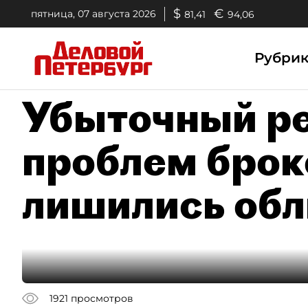
$
€
пятница, 07 августа 2026
81,41
94,06
Рубри
Убыточный ре
проблем брок
лишились обл
1921
просмотров