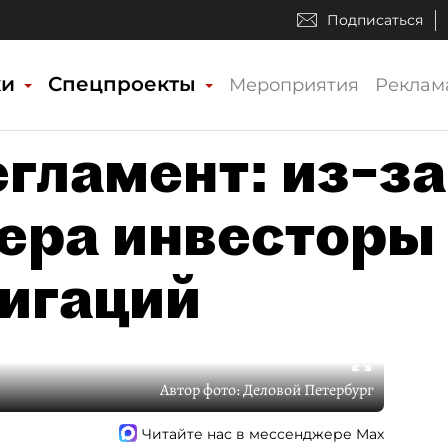
Подписаться
ки
Спецпроекты
Мероприятия
Реклам
гламент: из–за
ера инвесторы
игаций
Автор фото:
Деловой Петербург
Читайте нас в мессенджере Max