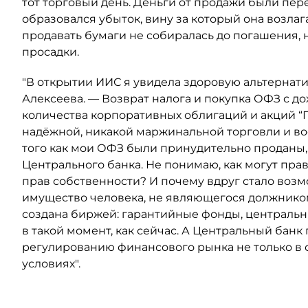
тот торговый день. Деньги от продажи были пер
образовался убыток, вину за который она возлаг
продавать бумаги не собиралась до погашения
просадки.
"В открытии ИИС я увидела здоровую альтернати
Алексеева. — Возврат налога и покупка ОФЗ с до
количества корпоративных облигаций и акций “Г
надёжной, никакой маржинальной торговли и воо
того как мои ОФЗ были принудительно проданы,
Центрального банка. Не понимаю, как могут пр
прав собственности? И почему вдруг стало воз
имущество человека, не являющегося должником
создана биржей: гарантийные фонды, центральны
в такой момент, как сейчас. А Центральный банк
регулированию финансового рынка не только в 
условиях".