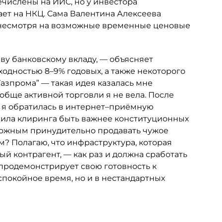
ечислены на ИИС, но у инвестора
ает на НКЦ. Сама Валентина Алексеева
, несмотря на возможные временные ценовые
ву банковскому вкладу, — объясняет
ходностью 8–9% годовых, а также некоторого
азпрома” — такая идея казалась мне
бще активной торговли я не вела. После
 я обратилась в интернет–приёмную
авила клиринга быть важнее конституционных
можным принудительно продавать чужое
? Полагаю, что инфраструктура, которая
й контрагент, — как раз и должна сработать
 продемонстрирует свою готовность к
спокойное время, но и в нестандартных