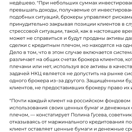
недёшево. "При небольших суммах инвестирован
превышать доходы, получаемые от инвестирован
подобных ситуаций, брокеры управляют рисками
принудительно закрывая позиции клиентов в слу
стрессовой ситуации, такой, как в настоящее в
может не справиться и будут проданы активы да
сделки с кредитным плечом, но находятся на одн
Дело в том, что в этом случае включается систе
различает на общих счетах брокера клиентов, 
плечами или нет, используя все активы в качест
задачей НКЦ является не допустить на рынке сис
одного брокера из–за другого. Защищёнными буд
клиентов, не предоставивших брокеру право их 
"Почти каждый клиент на российском фондовом
использования своих ценных бумаг и денежных 
плечом, — констатирует Полина Гусева, советни
отказываясь от маржинального кредитования по
клиент оставляет ценные бумаги и денежные ср