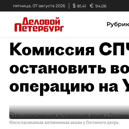
$
€
пятница, 07 августа 2026
81,41
94,06
Рубри
Комиссия СП
остановить в
операцию на 
Несогласованная антивоенная акция у Гостиного двора.