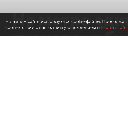
Не метро еди
На нашем сайте используются cookie-файлы. Продолжая 
соответствии с настоящим уведомлением и
Политикой 
транспорт бу
жителей нов
Петербурга
Развитие метро в Петербурге отстал
города
420
просмотров