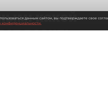
ным: какой
пользоваться данным сайтом, вы подтверждаете свое согла
о конфиденциальности.
дет возить
ых районов
о от темпов застройки окраин
Читайте нас в мессенджере Max