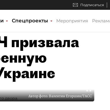
Подписаться
ки
Спецпроекты
Мероприятия
Реклам
Ч призвала
оенную
Украине
Автор фото:
Валентин Егоршин/ТАСС