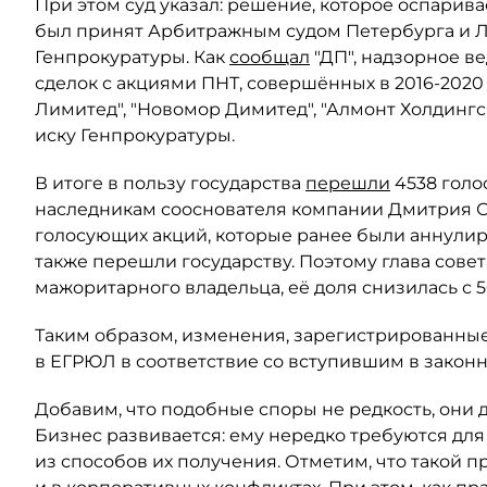
При этом суд указал: решение, которое оспарива
был принят Арбитражным судом Петербурга и Ле
Генпрокуратуры. Как
сообщал
"ДП", надзорное в
сделок с акциями ПНТ, совершённых в 2016-2020
Лимитед", "Новомор Димитед", "Алмонт Холдинг
иску Генпрокуратуры.
В итоге в пользу государства
перешли
4538 голо
наследникам сооснователя компании Дмитрия Ски
голосующих акций, которые ранее были аннули
также перешли государству. Поэтому глава сове
мажоритарного владельца, её доля снизилась с 5
Таким образом, изменения, зарегистрированные
в ЕГРЮЛ в соответствие со вступившим в закон
Добавим, что подобные споры не редкость, они 
Бизнес развивается: ему нередко требуются для
из способов их получения. Отметим, что такой п