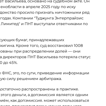
ет Васильева, основано на судебном акте. Он
нобласти в апреле 2025 году по иску
едомство просило признать ничтожными ряд
 годах. Компании "Туджунга Энтерпрайзис
с Лимитед" и ПНТ выступали ответчиками по
сующих бумаг, принадлежавших
гина. Кроме того, суд восстановил 1008
рованы при распределении долей — они
та директоров ПНТ Васильева потеряла статус
0 до 45%.
 ФНС, это, по сути, приведение информации
ную силу решением арбитража.
достаточно распространены в практике.
 этого деньги, а допэмиссия является одним
риём, как допэмиссия. может использоваться