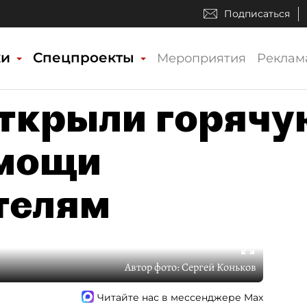
Подписаться
ки
Спецпроекты
Мероприятия
Реклам
ткрыли горячу
омощи
телям
Автор фото:
Сергей Коньков
Читайте нас в мессенджере Max