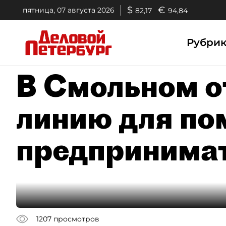
$
€
пятница, 07 августа 2026
82,17
94,84
Рубри
В Смольном о
линию для п
предпринима
1207
просмотров