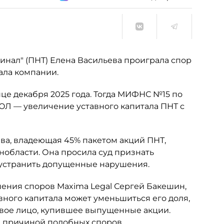
нал" (ПНТ) Елена Васильева проиграла спор
ала компании.
це декабря 2025 года. Тогда МИФНС №15 по
ЮЛ — увеличение уставного капитала ПНТ с
ьева, владеющая 45% пакетом акций ПНТ,
нобласти. Она просила суд признать
 устранить допущенные нарушения.
шения споров Maxima Legal Сергей Бакешин,
вного капитала может уменьшиться его доля,
овое лицо, купившее выпущенные акции.
ся причиной подобных споров.