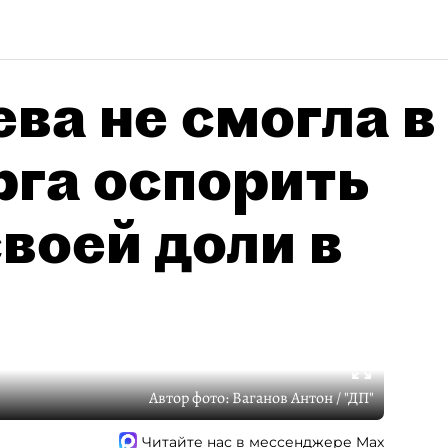
ва не смогла в
рга оспорить
воей доли в
Автор фото:
Ваганов Антон / "ДП"
Читайте нас в мессенджере Max