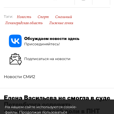
Новость
Спорт
Смольный
Тэги:
Ленинградская область
Лыжные гонки
Обсуждаем новости здесь
Присоединяйтесь!
Подписаться на новости
Новости СМИ2
Елена Васильева не смогла в суде
Петербурга оспорить
На нашем сайте используются cookie-
уменьшение своей доли в ПНТ
файлы. Продолжая пользоваться