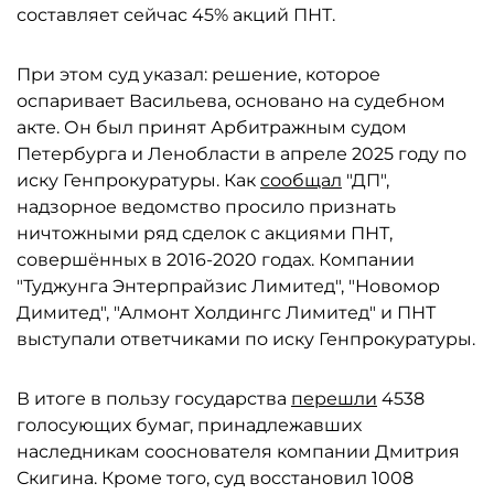
составляет сейчас 45% акций ПНТ.
При этом суд указал: решение, которое
оспаривает Васильева, основано на судебном
акте. Он был принят Арбитражным судом
Петербурга и Ленобласти в апреле 2025 году по
иску Генпрокуратуры. Как
сообщал
"ДП",
надзорное ведомство просило признать
ничтожными ряд сделок с акциями ПНТ,
совершённых в 2016-2020 годах. Компании
"Туджунга Энтерпрайзис Лимитед", "Новомор
Димитед", "Алмонт Холдингс Лимитед" и ПНТ
выступали ответчиками по иску Генпрокуратуры.
В итоге в пользу государства
перешли
4538
голосующих бумаг, принадлежавших
наследникам сооснователя компании Дмитрия
Скигина. Кроме того, суд восстановил 1008