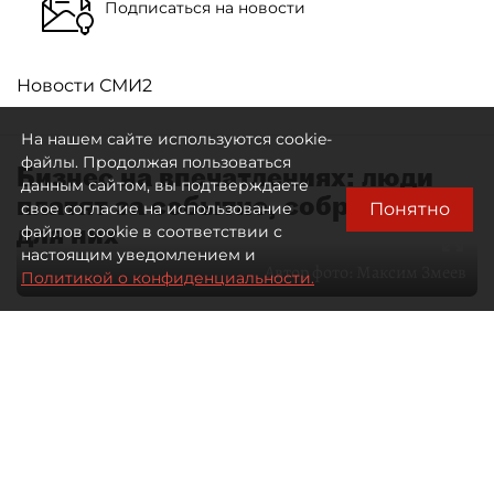
Подписаться на новости
Новости СМИ2
На нашем сайте используются cookie-
файлы. Продолжая пользоваться
Бизнес на впечатлениях: люди
данным сайтом, вы подтверждаете
платят за событие, собранное
Понятно
свое согласие на использование
для них
файлов cookie в соответствии с
настоящим уведомлением и
Автор фото:
Максим Змеев
Политикой о конфиденциальности.
04 августа 2026
15:51
2927
Читайте нас в мессенджере Max
dp.ru
Все материалы автора
Летний календарь событий