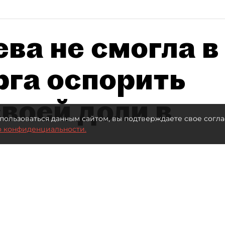
ва не смогла в
рга оспорить
воей доли в
пользоваться данным сайтом, вы подтверждаете свое согла
о конфиденциальности.
Автор фото:
Ваганов Антон / "ДП"
Читайте нас в мессенджере Max