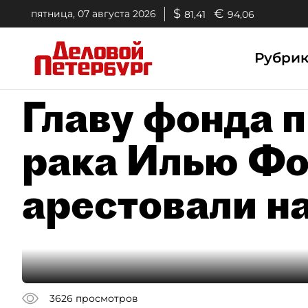
$
€
пятница, 07 августа 2026
81,41
94,06
Рубри
Главу фонда 
рака Илью Ф
арестовали на
3626
просмотров