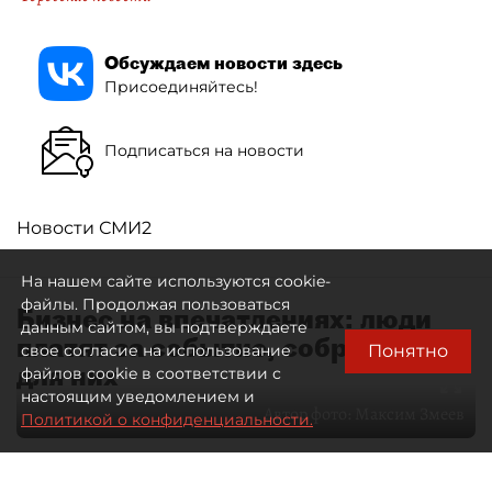
Обсуждаем новости здесь
Присоединяйтесь!
Подписаться на новости
Новости СМИ2
На нашем сайте используются cookie-
файлы. Продолжая пользоваться
Бизнес на впечатлениях: люди
данным сайтом, вы подтверждаете
платят за событие, собранное
Понятно
свое согласие на использование
для них
файлов cookie в соответствии с
настоящим уведомлением и
Автор фото:
Максим Змеев
Политикой о конфиденциальности.
04 августа 2026
15:51
927