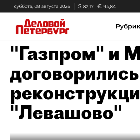
$
€
суббота, 08 августа 2026
82,17
94,84
Рубри
"Газпром" и 
договорились
реконструкци
"Левашово"