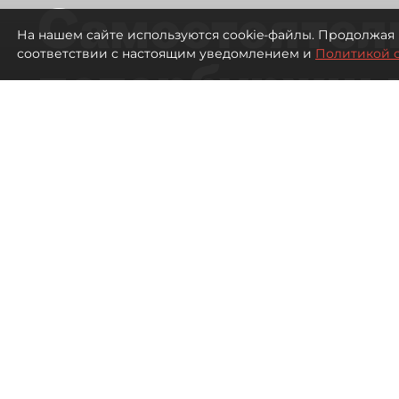
Самостоятел
На нашем сайте используются cookie-файлы. Продолжая 
соответствии с настоящим уведомлением и
Политикой 
петербуржцы
ездят в Турц
покупки туро
Петербуржцы стали чаще отдыхать в
539
просмотров
00:05
Дарья Дмитриева
08 августа 2026
Все материалы автора