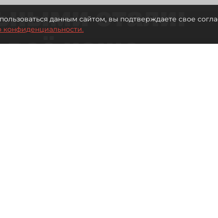
ьными стали:
пользоваться данным сайтом, вы подтверждаете свое согла
о конфиденциальности.
 всё чаще
ию без
в
 Турции без покупки туров
Читайте нас в мессенджере Max