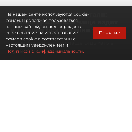
Самостоятельными стали:
На нашем сайте используются cookie-
петербуржцы всё чаще ездят
файлы. Продолжая пользоваться
данным сайтом, вы подтверждаете
в Турцию без покупки туров
Понятно
свое согласие на использование
файлов cookie в соответствии с
Петербуржцы стали чаще отдыхать в
настоящим уведомлением и
Турции без покупки туров
Политикой о конфиденциальности.
08 августа 2026
00:05
2454
Читайте нас в мессенджере Max
Дарья Дмитриева
Все материалы автора
Автор фото:
Михаил Тихонов / "ДП"
Петербуржцы стали чаще