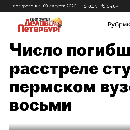
$
€
воскресенье, 09 августа 2026
82,17
94,84
Рубри
Число погибш
расстреле сту
пермском вуз
восьми