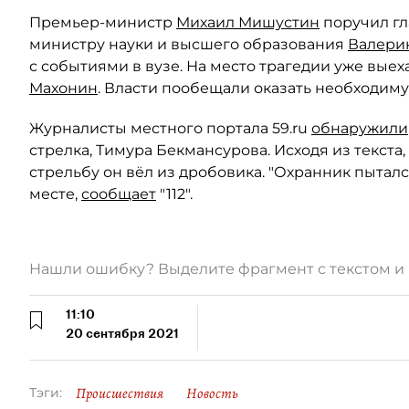
Премьер-министр
Михаил Мишустин
поручил г
министру науки и высшего образования
Валери
с событиями в вузе. На место трагедии уже вые
Махонин
. Власти пообещали оказать необходим
Журналисты местного портала 59.ru
обнаружили
стрелка, Тимура Бекмансурова. Исходя из текста
стрельбу он вёл из дробовика. "Охранник пыталс
месте,
сообщает
"112".
Нашли ошибку? Выделите фрагмент с текстом 
11:10
20 сентября 2021
Происшествия
Новость
Тэги: