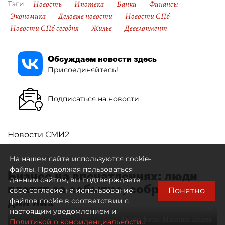
Новость
Ипотека
Банки
Финансы
Тэги:
Экономика
Деловые новости
Новости СПб
Новости СПб сегодня
Жилье
Девелопмент
Обсуждаем новости здесь
Присоединяйтесь!
Подписаться на новости
Новости СМИ2
На нашем сайте используются cookie-
файлы. Продолжая пользоваться
Бизнес на впечатлениях: люди
данным сайтом, вы подтверждаете
платят за событие, собранное
Понятно
свое согласие на использование
для них
файлов cookie в соответствии с
настоящим уведомлением и
Автор фото:
Максим Змеев
Политикой о конфиденциальности.