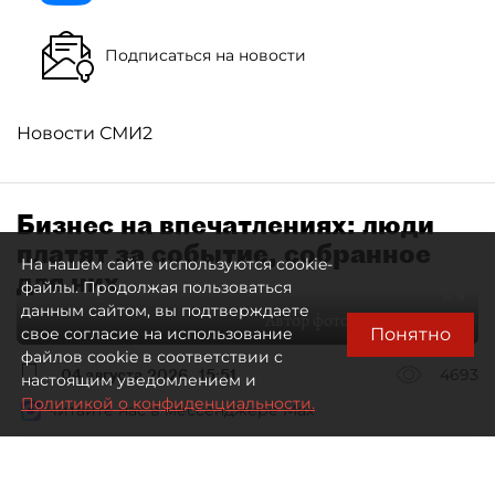
Подписаться на новости
Новости СМИ2
Бизнес на впечатлениях: люди
платят за событие, собранное
На нашем сайте используются cookie-
для них
файлы. Продолжая пользоваться
данным сайтом, вы подтверждаете
Автор фото:
Максим Змеев
Понятно
свое согласие на использование
файлов cookie в соответствии с
04 августа 2026
15:51
4693
настоящим уведомлением и
Политикой о конфиденциальности.
Читайте нас в мессенджере Max
dp.ru
Все материалы автора