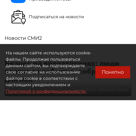
Подписаться на новости
Новости СМИ2
На нашем сайте используются cookie-
файлы. Продолжая пользоваться
Бизнес на впечатлениях: люди
данным сайтом, вы подтверждаете
платят за событие, собранное
Понятно
свое согласие на использование
для них
файлов cookie в соответствии с
настоящим уведомлением и
Автор фото:
Максим Змеев
Политикой о конфиденциальности.
04 августа 2026
15:51
4476
Читайте нас в мессенджере Max
dp.ru
Все материалы автора