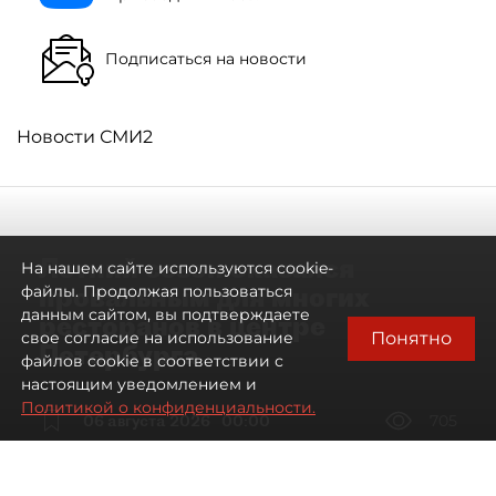
Подписаться на новости
Новости СМИ2
Летний сезон оказался
На нашем сайте используются cookie-
провальным для многих
файлы. Продолжая пользоваться
данным сайтом, вы подтверждаете
ресторанов в центре
Понятно
свое согласие на использование
Петербурга
файлов cookie в соответствии с
настоящим уведомлением и
Политикой о конфиденциальности.
06 августа 2026
00:00
705
Читайте нас в мессенджере Max