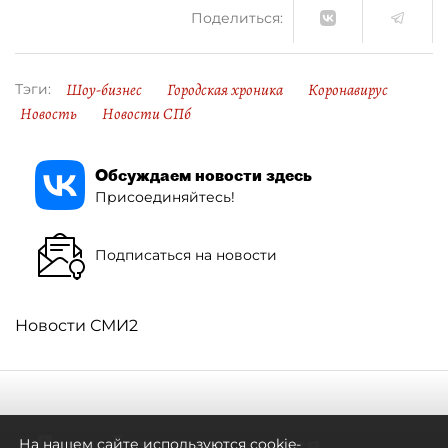
Поделиться:
Шоу-бизнес
Городская хроника
Коронавирус
Тэги:
Новость
Новости СПб
Обсуждаем новости здесь
Присоединяйтесь!
Подписаться на новости
Новости СМИ2
Летний сезон оказался
На нашем сайте используются cookie-