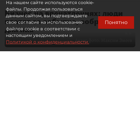
На нашем сайте используются cookie-
файлы. Продолжая пользоваться
Бизнес на впечатлениях: люди
данным сайтом, вы подтверждаете
платят за событие, собранное
Понятно
свое согласие на использование
для них
файлов cookie в соответствии с
настоящим уведомлением и
Автор фото:
Максим Змеев
Политикой о конфиденциальности.
04 августа 2026
15:51
4057
Читайте нас в мессенджере Max
dp.ru
Все материалы автора
Летний календарь событий
обогатился во многих регионах.
Сегмент сегодня привлекателен как
для культурных институтов, так и для
бизнеса из "непрофильных" сфер.
Каким должен быть современный