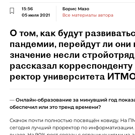
15:56
Борис Мазо
05 июля 2021
Все материалы автора
О том, как будут развивать
пандемии, перейдут ли они
значение несли стройотряд
рассказал корреспонденту
ректор университета ИТМО
—
Онлайн-образование за минувший год показа
обеспечил или это тренд времени?
Скачок почти полностью посвящён ковиду. На ПМ
сегодня лучший проректор по информатизации. 
вызов. На 90% рост связан с ограничениями из