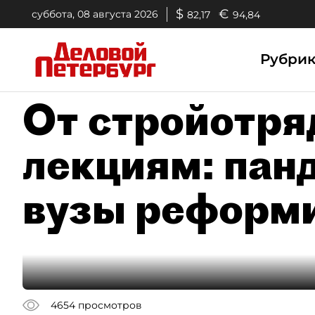
$
€
суббота, 08 августа 2026
82,17
94,84
Рубри
От стройотря
лекциям: пан
вузы реформ
4654
просмотров