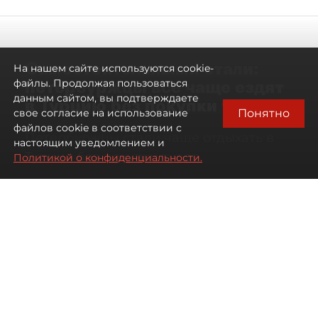
Самостоятельными стали:
На нашем сайте используются cookie-
петербуржцы всё чаще ездят
файлы. Продолжая пользоваться
данным сайтом, вы подтверждаете
в Турцию без покупки туров
Понятно
свое согласие на использование
файлов cookie в соответствии с
Петербуржцы стали чаще отдыхать в
настоящим уведомлением и
Турции без покупки туров
Политикой о конфиденциальности.
08 августа 2026
00:05
3310
Читайте нас в мессенджере Max
Дарья Дмитриева
Все материалы автора
Автор фото:
Михаил Тихонов / "ДП"