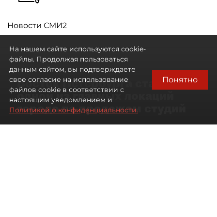
Новости СМИ2
На нашем сайте используются cookie-
файлы. Продолжая пользоваться
данным сайтом, вы подтверждаете
Понятно
свое согласие на использование
Восток Петербурга стал
файлов cookie в соответствии с
одной из главных локаций
настоящим уведомлением и
города по продажам студий
Политикой о конфиденциальности.
09 августа 2026
00:05
203
Читайте нас в мессенджере Max
Артемий Анин
Все материалы автора
Автор фото:
Мартьян Фролов