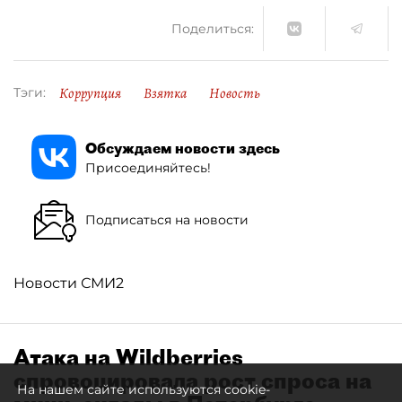
Поделиться:
Коррупция
Взятка
Новость
Тэги:
Обсуждаем новости здесь
Присоединяйтесь!
Подписаться на новости
Новости СМИ2
Атака на Wildberries
спровоцировала рост спроса на
На нашем сайте используются cookie-