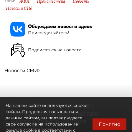
ЖКХ
Происшествия
Новость
Тэги:
Новости СПб
Обсуждаем новости здесь
Присоединяйтесь!
Подписаться на новости
Новости СМИ2
Летний сезон оказался
На нашем сайте используются cookie-
провальным для многих
файлы. Продолжая пользоваться
данным сайтом, вы подтверждаете
ресторанов в центре
Понятно
свое согласие на использование
Петербурга
файлов cookie в соответствии с