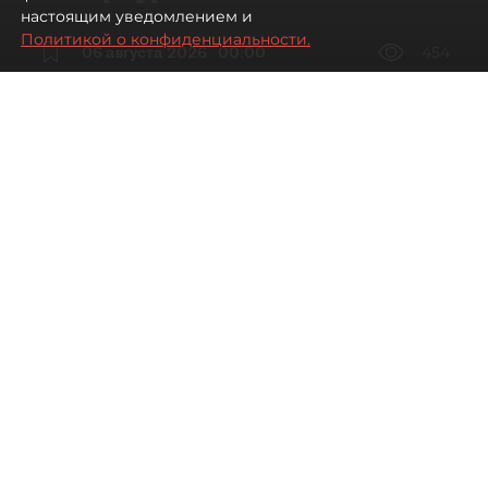
настоящим уведомлением и
Политикой о конфиденциальности.
06 августа 2026
00:00
454
Читайте нас в мессенджере Max
Дарья Дмитриева
Все материалы автора
Автор фото:
Мартьян Фролов / "ДП"
Петербургские рестораторы
столкнулись со снижением трафика
и доходов, особенно на Невском
проспекте, где уже второй год подряд
нельзя ставить летние веранды.
По данным Focus Technologies, летом 2026 года
количество заказов в кафе и ресторанах