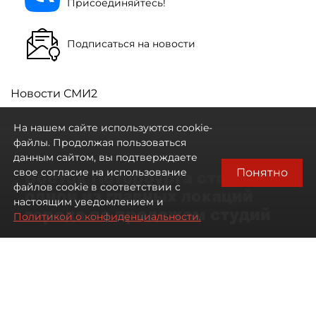
Присоединяйтесь!
Подписаться на новости
Новости СМИ2
На нашем сайте используются cookie-
файлы. Продолжая пользоваться
данным сайтом, вы подтверждаете
Понятно
свое согласие на использование
Восток Петербурга стал
файлов cookie в соответствии с
одной из главных локаций
настоящим уведомлением и
города по продажам студий
Политикой о конфиденциальности.
09 августа 2026
00:05
173
Читайте нас в мессенджере Max
Артемий Анин