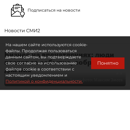
Подписаться на новости
Новости СМИ2
На нашем сайте используются cookie-
файлы. Продолжая пользоваться
Бизнес на впечатлениях: люди
данным сайтом, вы подтверждаете
платят за событие, собранное
Понятно
свое согласие на использование
для них
файлов cookie в соответствии с
настоящим уведомлением и
Автор фото:
Максим Змеев
Политикой о конфиденциальности.
04 августа 2026
15:51
541
Читайте нас в мессенджере Max
dp.ru
Все материалы автора