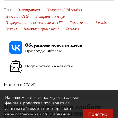
Электроника
Новости СПб сегодня
Тэги:
Новости СПб
В стране и в мире
Информационные технологии (IT)
Технологии
Бренды
Ретейл
Компьютерные игры
Торговля
Обсуждаем новости здесь
Присоединяйтесь!
Подписаться на новости
Новости СМИ2
На нашем сайте используются cookie-
файлы. Продолжая пользоваться
Псков страдает из-за слабого
данным сайтом, вы подтверждаете
развития гастротуризма и
Понятно
свое согласие на использование