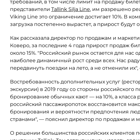
требований, в том числе лимит на продажу билет
представители
Tallink Silja Line
, им разрешено ре
Viking Line это ограничение достигает 10%. В к
загрузка постепенно вырастет, а прирост будут 
Как рассказала директор по продажам и маркетин
Коверо, за последние 4 года прирост продаж би
около 15%. "Российский рынок остается для нас 
наиболее динамичный рост среди всех. Нас раду
передвинуть поездки на лето, а не отменили их",
Востребованность дополнительных услуг (ресто
экскурсии) в 2019 году со стороны российского 
бронирование обычных кают — на 10%, а класса 
российский пассажиропоток восстановится мак
бронирования и вероятности предпочтения лю
странами", — пояснил директор по продажам и ма
О решении большинства российских клиентов пе