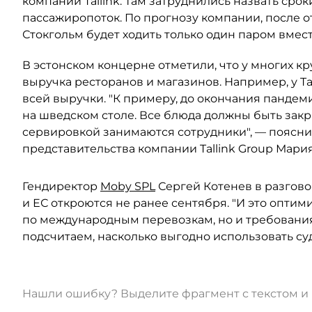
компании Tallink. Там затруднились назвать сро
пассажиропоток. По прогнозу компании, после 
Стокгольм будет ходить только один паром вмест
В эстонском концерне отметили, что у многих 
выручка ресторанов и магазинов. Например, у Tal
всей выручки. "К примеру, до окончания панде
на шведском столе. Все блюда должны быть зак
сервировкой занимаются сотрудники", — поясни
представительства компании Tallink Group Мари
Гендиректор
Moby SPL
Сергей Котенев в разгово
и ЕС откроются не ранее сентября. "И это опти
по международным перевозкам, но и требования
подсчитаем, насколько выгодно использовать судн
Нашли ошибку? Выделите фрагмент с текстом 