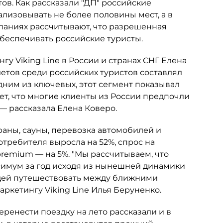
ов. Как рассказали "ДП" российские
ализовывать не более половины мест, а в
омпаниях рассчитывают, что разрешенная
обеспечивать российские туристы.
гу Viking Line в России и странах СНГ Елена
летов среди российских туристов составлял
одним из ключевых, этот сегмент показывал
ет, что многие клиенты из России предпочли
 — рассказала Елена Коверо.
раны, сауны, перевозка автомобилей и
потребителя выросла на 52%, спрос на
premium — на 5%. "Мы рассчитываем, что
симум за год исходя из нынешней динамики
дей путешествовать между ближними
ркетингу Viking Line Илья Беруненко.
ренести поездку на лето рассказали и в