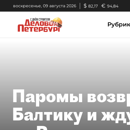
$
€
воскресенье, 09 августа 2026
82,17
94,84
Рубри
Паромы возв
Балтику и жд