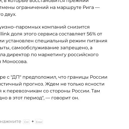
ки, в которые восстановится прежний
отмены ограничений на маршруте Рига —
о двух.
круизно–паромных компаний снизится
link доля этого сервиса составляет 56% от
мии установлен специальный режим питания
рыты, самообслуживание запрещено, а
ла директор по маркетингу российского
я Моносова.
ре с "ДП" предположил, что границы России
мистичный прогноз. Ждем не только ясности
 к перевозчикам со стороны России. Там
о в этот период", — говорит он.
и нажмите
+