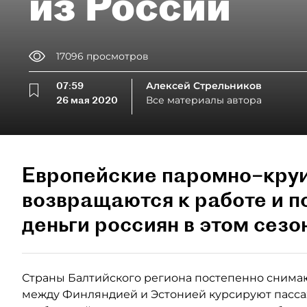
из России
17096
просмотров
07:59
Алексей Стрельников
26 мая 2020
Все материалы автора
Европейские паромно–кру
возвращаются к работе и 
деньги россиян в этом сезо
Страны Балтийского региона постепенно снимаю
между Финляндией и Эстонией курсируют пасса