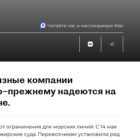
Читайте нас в мессенджере Max
изные компании
по–прежнему надеются на
не.
т ограничения для морских линий. С 14 мая
жирские суда. Перевозчикам установили ряд