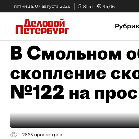
$
€
пятница, 07 августа 2026
81,41
94,06
Рубри
В Смольном о
скопление ск
№122 на прос
2665
просмотров