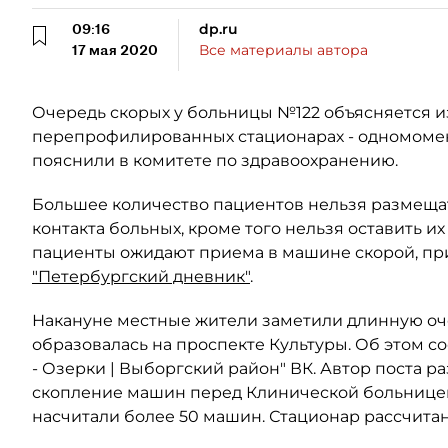
09:16
dp.ru
17 мая 2020
Все материалы автора
Очередь скорых у больницы №122 объясняется 
перепрофилированных стационарах - одномомент
пояснили в комитете по здравоохранению.
Большее количество пациентов нельзя размеща
контакта больных, кроме того нельзя оставить 
пациенты ожидают приема в машине скорой, пр
"Петербургский дневник"
.
Накануне местные жители заметили длинную оч
образовалась на проспекте Культуры. Об этом со
- Озерки | Выборгский район" ВК. Автор поста р
скопление машин перед Клинической больницей №
насчитали более 50 машин. Стационар рассчитан