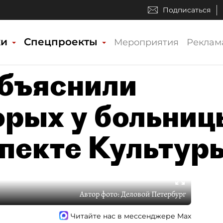
Подписаться
ки
Спецпроекты
Мероприятия
Реклам
бъяснили
орых у больниц
пекте Культур
Автор фото:
Деловой Петербург
Читайте нас в мессенджере Max