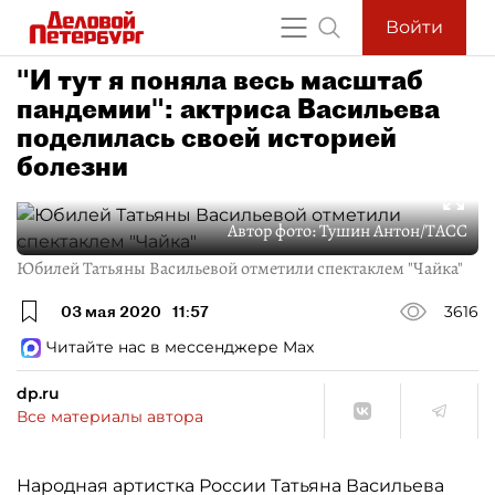
Войти
"И тут я поняла весь масштаб
пандемии": актриса Васильева
поделилась своей историей
болезни
Автор фото:
Тушин Антон/ТАСС
Юбилей Татьяны Васильевой отметили спектаклем "Чайка"
03 мая 2020
11:57
3616
Читайте нас в мессенджере Max
dp.ru
Все материалы автора
Народная артистка России Татьяна Васильева