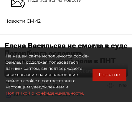
Подписаться на новости
Новости СМИ2
Елена Васильева не смогла в суде
Петербурга оспорить
На нашем сайте используются cookie-
уменьшение своей доли в ПНТ
файлы. Продолжая пользоваться
данным сайтом, вы подтверждаете
Автор фото:
Ваганов Антон / "ДП"
Понятно
свое согласие на использование
файлов cookie в соответствии с
07 августа 2026
16:05
1765
настоящим уведомлением и
Политикой о конфиденциальности.
Читайте нас в мессенджере Max
Дмитрий Маракулин
Все материалы автора
Совладелица АО "Петербургский нефтяной