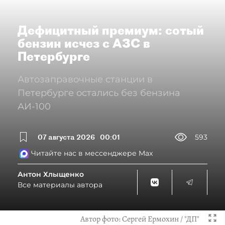
Дефицитный премиум: сотый
бензин исчез с АЗС в
Петербурге
Автозаправочные станции в
Петербурге остались без бензина
АИ-100
07 августа 2026
00:01
593
Читайте нас в мессенджере Max
Антон Хлыщенко
Все материалы автора
Автор фото:
Сергей Ермохин / "ДП"