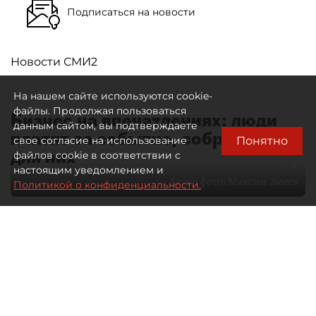
Подписаться на новости
Новости СМИ2
На нашем сайте используются cookie-
файлы. Продолжая пользоваться
Бизнес на впечатлениях: люди
данным сайтом, вы подтверждаете
платят за событие, собранное
Понятно
свое согласие на использование
для них
файлов cookie в соответствии с
настоящим уведомлением и
Автор фото:
Максим Змеев
Политикой о конфиденциальности.
04 августа 2026
15:51
1369
Читайте нас в мессенджере Max
dp.ru
Все материалы автора
Летний календарь событий