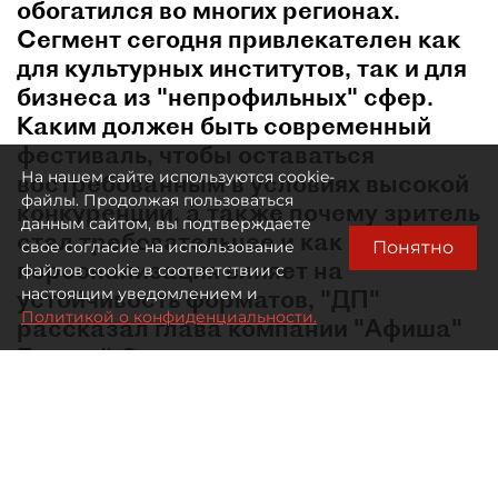
обогатился во многих регионах.
Сегмент сегодня привлекателен как
для культурных институтов, так и для
бизнеса из "непрофильных" сфер.
Каким должен быть современный
фестиваль, чтобы оставаться
На нашем сайте используются cookie-
востребованным в условиях высокой
файлы. Продолжая пользоваться
конкуренции, а также почему зритель
данным сайтом, вы подтверждаете
стал требовательнее и как
Понятно
свое согласие на использование
персонализация влияет на
файлов cookie в соответствии с
устойчивость форматов, "ДП"
настоящим уведомлением и
Политикой о конфиденциальности.
рассказал глава компании "Афиша"
Евгений Сидоров.
В какой момент лето перестало быть мёртвым
сезоном в сфере культурных событий?