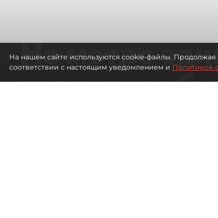
Не метро еди
На нашем сайте используются cookie-файлы. Продолжая 
соответствии с настоящим уведомлением и
Политикой 
транспорт бу
жителей нов
Петербурга
Развитие метро в Петербурге отстал
города