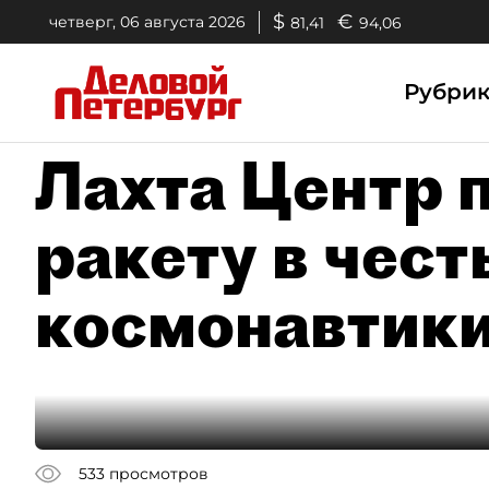
$
€
четверг, 06 августа 2026
81,41
94,06
Рубри
Лахта Центр 
ракету в чест
космонавтик
533
просмотров