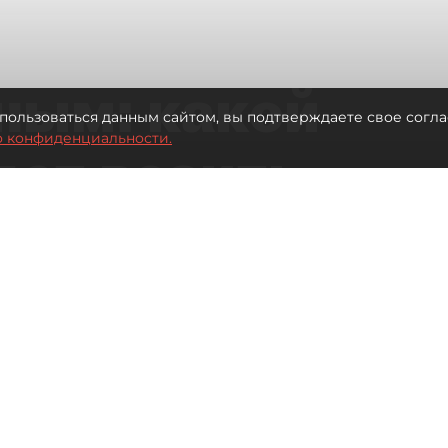
ным: какой
пользоваться данным сайтом, вы подтверждаете свое согла
о конфиденциальности.
дет возить
ых районов
о от темпов застройки окраин