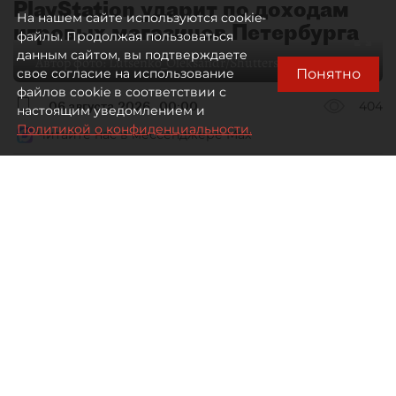
PlayStation ударит по доходам
На нашем сайте используются cookie-
игровых магазинов Петербурга
файлы. Продолжая пользоваться
данным сайтом, вы подтверждаете
Автор фото:
Lutsenko_Oleksandr/Shutterstock/FOTODOM
Понятно
свое согласие на использование
файлов cookie в соответствии с
06 августа 2026
00:00
404
настоящим уведомлением и
Политикой о конфиденциальности.
Читайте нас в мессенджере Max
Елизавета Цветкова
Все материалы автора
Специализированные игровые
магазины Петербурга рискуют
лишиться выручки в связи
с решением Sony прекратить выпуск
дисков для PlayStation.
Спустя месяц обсуждений компания Sony